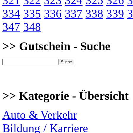
321
322
323
324
325
326
3
334
335
336
337
338
339
3
347
348
>> Gutschein - Suche
>> Kategorie - Übersicht
Auto & Verkehr
Bildung / Karriere