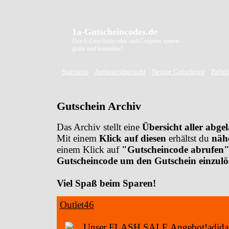
1a-Gutscheincodes.de
Durch Gutscheincodes und Coupons sparen -
gratis und kostenlos!
Startseite
Anbieterübersicht
Neuste Gutscheine
Belieb
Gutschein Archiv
Das Archiv stellt eine
Übersicht aller abge
Mit einem
Klick auf diesen
erhältst du
näh
einem Klick auf
"Gutscheincode abrufen
Gutscheincode um den Gutschein einzulö
Viel Spaß beim Sparen!
Outlet46
Unser FLASH SALE Angebot!adidas