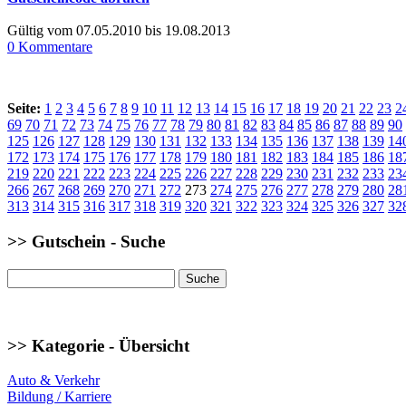
Gültig vom 07.05.2010 bis 19.08.2013
0 Kommentare
Seite:
1
2
3
4
5
6
7
8
9
10
11
12
13
14
15
16
17
18
19
20
21
22
23
2
69
70
71
72
73
74
75
76
77
78
79
80
81
82
83
84
85
86
87
88
89
90
125
126
127
128
129
130
131
132
133
134
135
136
137
138
139
14
172
173
174
175
176
177
178
179
180
181
182
183
184
185
186
18
219
220
221
222
223
224
225
226
227
228
229
230
231
232
233
23
266
267
268
269
270
271
272
273
274
275
276
277
278
279
280
28
313
314
315
316
317
318
319
320
321
322
323
324
325
326
327
32
>> Gutschein - Suche
>> Kategorie - Übersicht
Auto & Verkehr
Bildung / Karriere