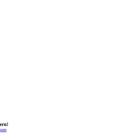
ern!
sum