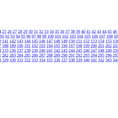
4
25
26
27
28
29
30
31
32
33
34
35
36
37
38
39
40
41
42
43
44
45
46
91
92
93
94
95
96
97
98
99
100
101
102
103
104
105
106
107
108
10
0
141
142
143
144
145
146
147
148
149
150
151
152
153
154
155
15
7
188
189
190
191
192
193
194
195
196
197
198
199
200
201
202
20
4
235
236
237
238
239
240
241
242
243
244
245
246
247
248
249
25
1
282
283
284
285
286
287
288
289
290
291
292
293
294
295
296
29
8
329
330
331
332
333
334
335
336
337
338
339
340
341
342
343
34