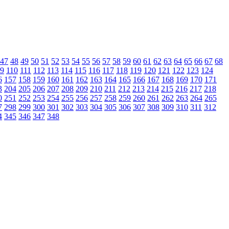
47
48
49
50
51
52
53
54
55
56
57
58
59
60
61
62
63
64
65
66
67
68
9
110
111
112
113
114
115
116
117
118
119
120
121
122
123
124
6
157
158
159
160
161
162
163
164
165
166
167
168
169
170
171
3
204
205
206
207
208
209
210
211
212
213
214
215
216
217
218
0
251
252
253
254
255
256
257
258
259
260
261
262
263
264
265
7
298
299
300
301
302
303
304
305
306
307
308
309
310
311
312
4
345
346
347
348