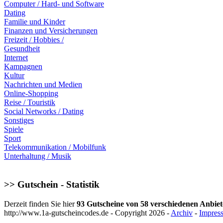
Computer / Hard- und Software
Dating
Familie und Kinder
Finanzen und Versicherungen
Freizeit / Hobbies /
Gesundheit
Internet
Kampagnen
Kultur
Nachrichten und Medien
Online-Shopping
Reise / Touristik
Social Networks / Dating
Sonstiges
Spiele
Sport
Telekommunikation / Mobilfunk
Unterhaltung / Musik
>> Gutschein - Statistik
Derzeit finden Sie hier
93 Gutscheine von 58 verschiedenen Anbiet
http://www.1a-gutscheincodes.de - Copyright 2026 -
Archiv
-
Impres