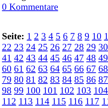
0 Kommentare
Seite:
1
2
3
4
5
6
7
8
9
10
22
23
24
25
26
27
28
29
30
41
42
43
44
45
46
47
48
49
60
61
62
63
64
65
66
67
68
79
80
81
82
83
84
85
86
87
98
99
100
101
102
103
104
112
113
114
115
116
117
1